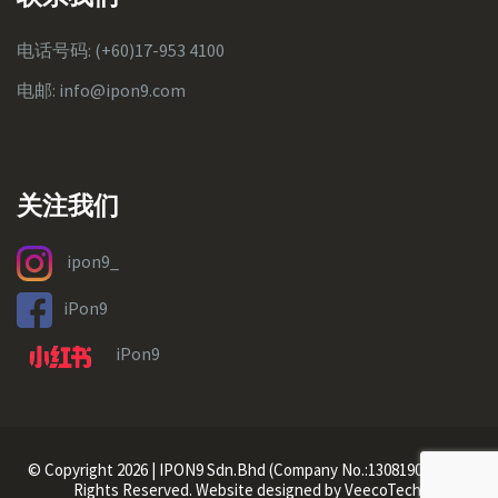
电话号码:
(+60)17-953 4100
电邮:
info@ipon9.com
关注我们
ipon9_
iPon9
iPon9
© Copyright 2026 | IPON9 Sdn.Bhd (Company No.:1308190-K) | All
Rights Reserved. Website designed by VeecoTech.